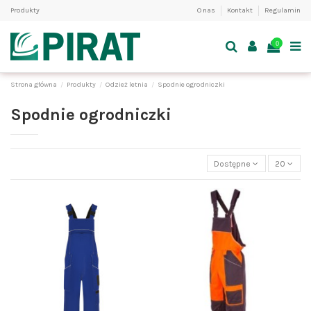
Produkty
O nas
Kontakt
Regulamin
0
Strona główna
Produkty
Odzież letnia
Spodnie ogrodniczki
Spodnie ogrodniczki
Dostępne
20