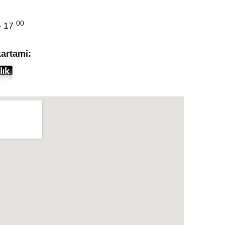
00
 17
artami: