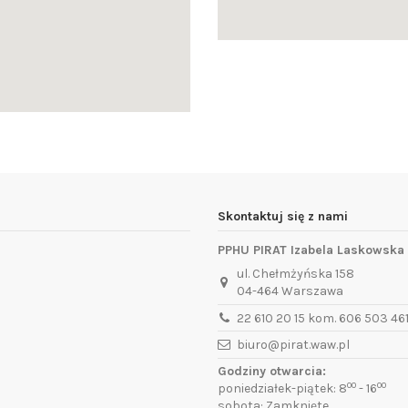
Skontaktuj się z nami
PPHU PIRAT Izabela Laskowska
ul. Chełmżyńska 158
04-464 Warszawa
22 610 20 15 kom. 606 503 46
biuro@pirat.waw.pl
Godziny otwarcia:
00
00
poniedziałek-piątek: 8
- 16
sobota: Zamknięte