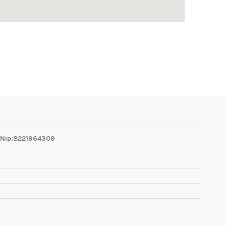
 Nip:8221964309
1