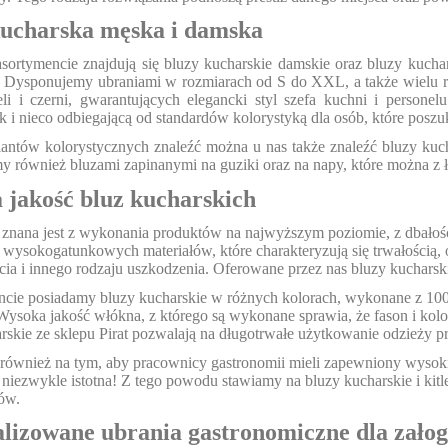
kucharska męska i damska
ortymencie znajdują się bluzy kucharskie damskie oraz bluzy kuch
 Dysponujemy ubraniami w rozmiarach od S do XXL, a także wielu r
eli i czerni, gwarantujących elegancki styl szefa kuchni i perso
k i nieco odbiegającą od standardów kolorystyką dla osób, które posz
antów kolorystycznych znaleźć można u nas także znaleźć bluzy kucha
 również bluzami zapinanymi na guziki oraz na napy, które można z łat
jakość bluz kucharskich
 znana jest z wykonania produktów na najwyższym poziomie, z dbałośc
wysokogatunkowych materiałów, które charakteryzują się trwałością, od
rcia i innego rodzaju uszkodzenia. Oferowane przez nas bluzy kuchar
cie posiadamy bluzy kucharskie w różnych kolorach, wykonane z 100
 Wysoka jakość włókna, z którego są wykonane sprawia, że fason i kolo
rskie ze sklepu Pirat pozwalają na długotrwałe użytkowanie odzieży 
również na tym, aby pracownicy gastronomii mieli zapewniony wysok
niezwykle istotna! Z tego powodu stawiamy na bluzy kucharskie i kitle
ów.
lizowane ubrania gastronomiczne dla załogi