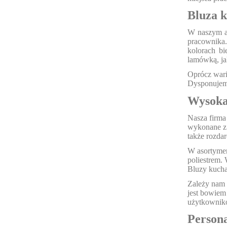
Bluza 
W naszym as
pracownika.
kolorach bi
lamówką, ja
Oprócz wari
Dysponujemy
Wysoka 
Nasza firma
wykonane z 
także rozda
W asortymen
poliestrem.
Bluzy kucha
Zależy nam 
jest bowiem 
użytkownik
Persona