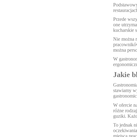
Podstawowym
restauracja
Przede wsz
one utrzyma
kucharskie 
Nie można r
pracowników.
można person
W gastronom
ergonomiczn
Jakie b
Gastronomia
stawiamy wy
gastronomic
W ofercie na
różne rodza
guziki. Każ
To jednak n
oczekiwania
miejsca pra