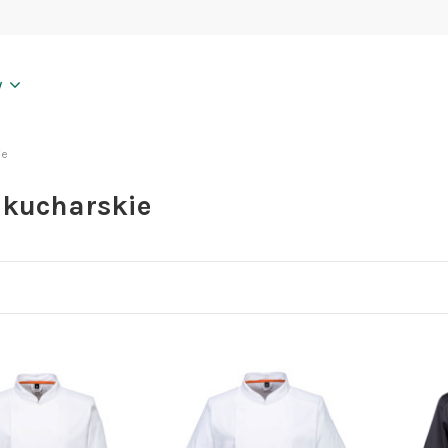
y
ie
 kucharskie