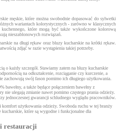
arskie męskie, które można swobodnie dopasować do sylwetki
óżnych wariantach kolorystycznych - zarówno w klasycznych
nelu kuchennego, które mogą być także wykończone kolorową
ukują nieszablonowych rozwiązań.
rskie na długi rękaw oraz bluzy kucharskie na krótki rękaw.
wością zdjąć w razie wystąpienia takiej potrzeby.
ią o każdy szczegół. Stawiamy zatem na bluzy kucharskie
pornością na odkształcenie, rozciąganie czy kurczenie, a
skie zachowują swój fason pomimo ich długiego użytkowania.
% bawełny, a także będące połączeniem bawełny z
ry nie ulegają zmianie nawet pomimo częstego prania odzieży.
przy jednoczesnej gwarancji schludnego wyglądu pracowników.
i komfort użytkowania odzieży. Swoboda ruchu w tej branży
 kucharskie, które są wygodne i funkcjonalne dla
 restauracji