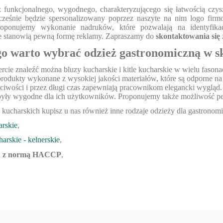
z funkcjonalnego, wygodnego, charakteryzującego się łatwością czys
ocześnie będzie spersonalizowany poprzez naszyte na nim logo fi
roponujemy wykonanie nadruków, które pozwalają na identyfika
e stanowią pewną formę reklamy. Zapraszamy do
skontaktowania się
o warto wybrać odzież gastronomiczną w sk
ercie znaleźć można bluzy kucharskie i kitle kucharskie w wielu faso
rodukty wykonane z wysokiej jakości materiałów, które są odporne na u
ciwości i przez długi czas zapewniają pracownikom elegancki wygląd. 
były wygodne dla ich użytkowników. Proponujemy także możliwość per
 kucharskich kupisz u nas również inne rodzaje odzieży dla gastronomi
arskie
,
arskie - kelnerskie
,
ła z normą HACCP
,