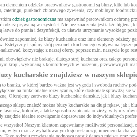
 elementem odzieży pracowników gastronomii są bluzy, kitle lub kos
ch, cateringu, punktach zbiorowego żywienia, czy mobilnym foodtrucku
ystkim
odzież gastronomiczna
ma zapewniać pracownikom ochronę przez
ć odzież prywatną w czystości. Nie bez znaczenia jest także higiena,
są łatwe do prania i dezynfekcji, co ułatwia utrzymanie wysokiego poz
ównież zapomnieć, że bluzy kucharskie oraz inne elementy odzieży ga
 Estetyczny i spójny strój personelu kuchennego wpływa na lepsze post
alizować, korzystając z naszej oferty, poprzez m.in. naszycie logo rest
ii obowiązków nie brakuje, dlatego strój kucharza oraz całego pers
ym kroju, wykonaną z komfortowych w noszeniu, przewiewnych mate
luzy kucharskie znajdziesz w naszym sklepi
 to branża, w której bardzo ważna jest wygoda i swoboda ruchów pod
łącznie na funkcjonalne rozwiązania, które doskonale sprawdzą się w 
zną. Oferujemy zarówno bluzy kucharskie damskie, jak i bluzy kuchars
szego sklepu znaleźć można bluzy kucharskie na długi rękaw, jak i blu
je fasonów, kolorów, a także sposobu zapinania odzieży, w tym zarówno
dy znajdzie idealne rozwiązanie dopasowane do indywidualnych prefere
ie wszystko! Naszym klientom zapewniamy możliwość personalizacji o
mi, w tym m.in. z wyhaftowanym logo restauracji, imieniem kucharza c
cy. Tego rodzaju rozwiązania podnoszą prestiż danego miejsca oraz po