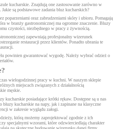
zule kucharskie. Znajdują one zastosowanie zarówno w
. Jakie są podstawowe zadania bluz kucharskich?
 poparzeniami oraz zabrudzeniami skóry i ubioru. Pomagają
 która w branży gastronomicznej ma ogromne znaczenie. Bluzy
iomu czystości, niezbędnego w pracy z żywnością.
stronomicznej zapewniają profesjonalny wizerunek
rzeganie restauracji przez klientów. Ponadto ubrania te
auracji.
onelu powinien gwarantować wygodę. Należy wybrać odzież o
riałów.
e?
czas wielogodzinnej pracy w kuchni. W naszym sklepie
różnych miejscach związanych z działalnością
kie męskie.
zy kucharskie posiadające krótki rękaw. Dostępne są u nas
 bluzy kucharskie na napy, jak i zapinane na klasyczne
ncji w zakresie wyglądu załogi.
dzieży, którą możemy zaprojektować zgodnie z ich
zy specjalnymi wzorami, które odzwierciedlają charakter
walają na skuteczne budowanie wizerunku danej firmy.