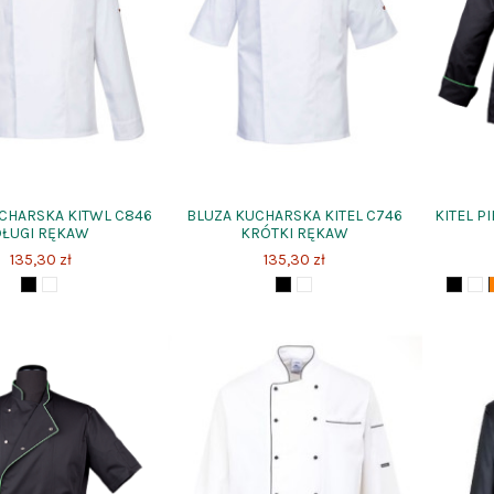
CHARSKA KITWL C846
BLUZA KUCHARSKA KITEL C746
KITEL P
DŁUGI RĘKAW
KRÓTKI RĘKAW
135,30 zł
135,30 zł