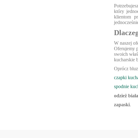
Potrzebujes
który jedn
klientom p
jednocześni
Dlaczeg
W naszej of
Oferujemy p
swoich właś
kucharskie 
Oprócz bluz
czapki kuch
spodnie kuch
odzież bia
zapaski
.