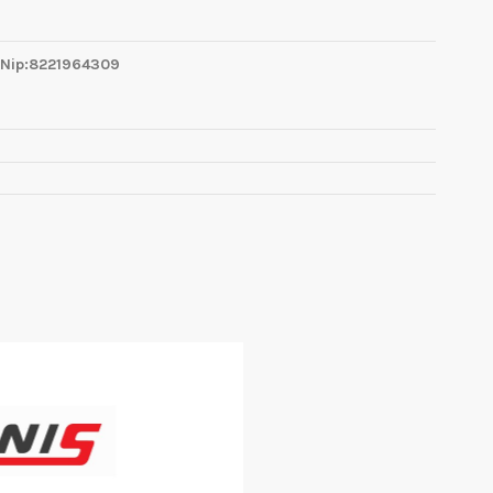
 Nip:8221964309
1