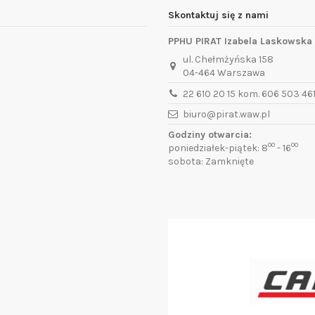
Skontaktuj się z nami
PPHU PIRAT Izabela Laskowska
ul. Chełmżyńska 158
04-464 Warszawa
22 610 20 15 kom. 606 503 46
biuro@pirat.waw.pl
Godziny otwarcia:
00
00
poniedziałek-piątek: 8
- 16
sobota: Zamknięte