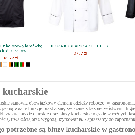
AT z kolorową lamówką
BLUZA KUCHARSKA KITEL PORT
 krótki rękaw
97,17 zł
121,77 zł
 kucharskie
rskie stanowią obowiązkowy element odzieży roboczej w gastronomii. 
ż pełnią ważne funkcje praktyczne, związane z bezpieczeństwem i hi
 bluzy kucharskie damskie oraz bluzy kucharskie męskie w różnych fa
ością, trwałością oraz wygodą użytkowania. Zapraszamy do zapoznani
o potrzebne są bluzy kucharskie w gastron