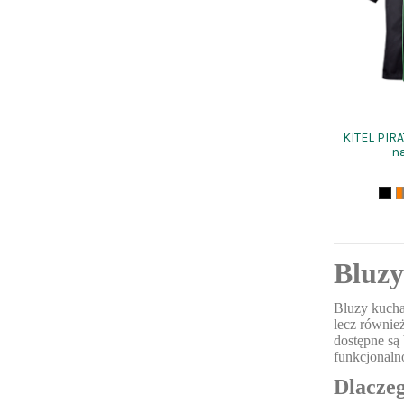
KITEL PIR
na
Bluzy
Bluzy kucha
lecz równie
dostępne są
funkcjonaln
Dlaczeg