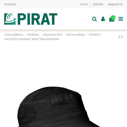
Produkty
O nas
Kontakt
Regulamin
0
Strona główna
Produkty
Akcesoria BHP
Ochrona głowy
CZAPKA Z
DASZKIEM RANGER/ ARMY 100%BAWEŁNA