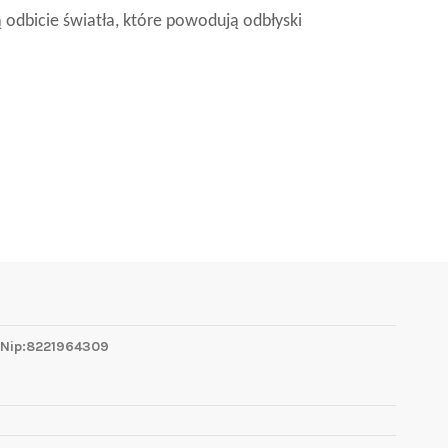
ą odbicie światła, które powodują odbłyski
 Nip:8221964309
1