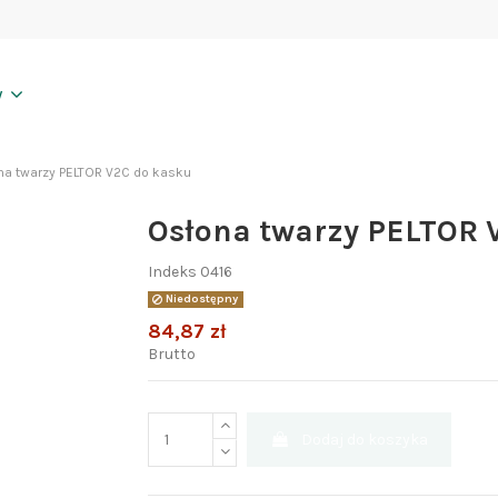
y
na twarzy PELTOR V2C do kasku
Osłona twarzy PELTOR 
Indeks
0416
Niedostępny
84,87 zł
Brutto
Dodaj do koszyka