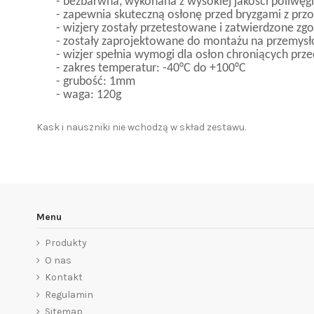
- bezbarwna, wykonana z wysokiej jakości poliwęg
- zapewnia skuteczną osłonę przed bryzgami z przod
- wizjery zostały przetestowane i zatwierdzone z
- zostały zaprojektowane do montażu na przemys
- wizjer spełnia wymogi dla osłon chroniących przed
- zakres temperatur: -40°C do +100°C
- grubość: 1mm
- waga: 120g
Kask i nauszniki nie wchodzą w skład zestawu.
Menu
Produkty
O nas
Kontakt
Regulamin
Sitemap