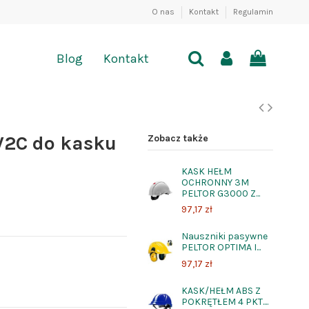
O nas
Kontakt
Regulamin
Blog
Kontakt
V2C do kasku
Zobacz także
KASK HEŁM
OCHRONNY 3M
PELTOR G3000 Z...
97,17 zł
Nauszniki pasywne
PELTOR OPTIMA I...
97,17 zł
KASK/HEŁM ABS Z
POKRĘTŁEM 4 PKT....