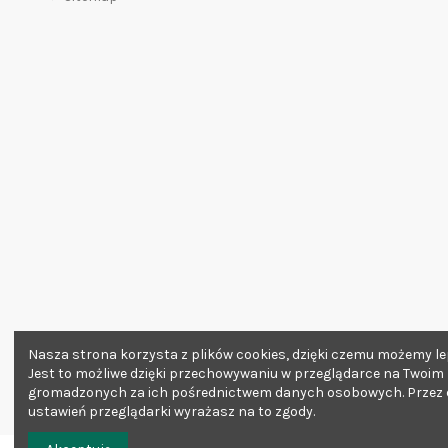
Nasza strona korzysta z plików cookies, dzięki czemu możemy lep
Jest to możliwe dzięki przechowywaniu w przeglądarce na Twoim
gromadzonych za ich pośrednictwem danych osobowych. Przez da
ustawień przeglądarki wyrażasz na to zgody.