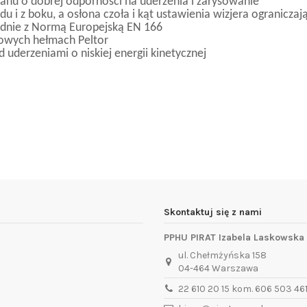
lanu o dobrej odporności na uderzenia i zarysowanie
u i z boku, a osłona czoła i kąt ustawienia wizjera ograniczaj
godnie z Normą Europejską EN 166
łowych hełmach Peltor
 uderzeniami o niskiej energii kinetycznej
Skontaktuj się z nami
PPHU PIRAT Izabela Laskowska
ul. Chełmżyńska 158
04-464 Warszawa
22 610 20 15 kom. 606 503 46