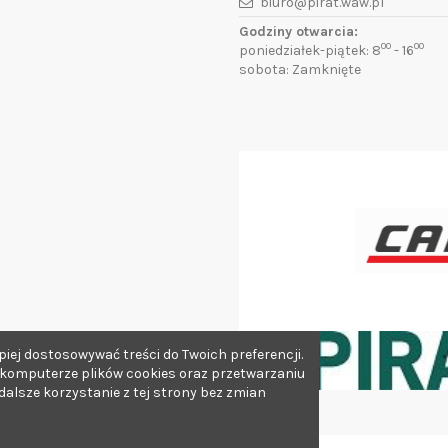
biuro@pirat.waw.pl
Godziny otwarcia:
00
00
poniedziałek-piątek: 8
- 16
sobota: Zamknięte
iej dostosowywać treści do Twoich preferencji.
 komputerze plików cookies oraz przetwarzaniu
lsze korzystanie z tej strony bez zmian