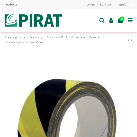
Produkty
O nas
Kontakt
Regulamin
0
Strona główna
Produkty
Akcesoria BHP
Pozostałe
Taśma
samoprzylepna szer: 10 cm