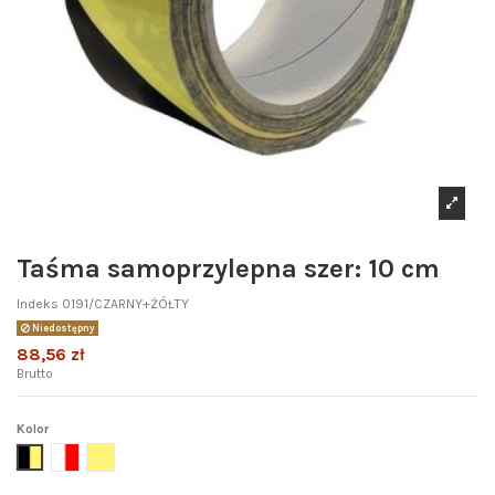
Taśma samoprzylepna szer: 10 cm
Indeks
0191/CZARNY+ŻÓŁTY
Niedostępny
88,56 zł
Brutto
Kolor
czarny+żółty
biały+czerwony
żółty