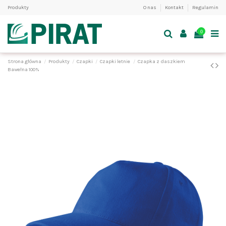
Produkty
O nas
Kontakt
Regulamin
0
Strona główna
Produkty
Czapki
Czapki letnie
Czapka z daszkiem
Bawełna 100%