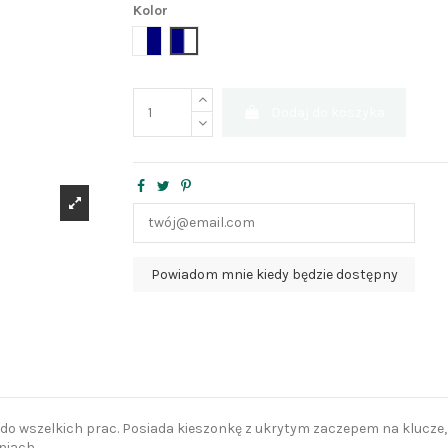
Kolor
biały+granat
granat+biały
Dodaj do koszyka
wszelkich prac. Posiada kieszonkę z ukrytym zaczepem na klucze, z
niach.