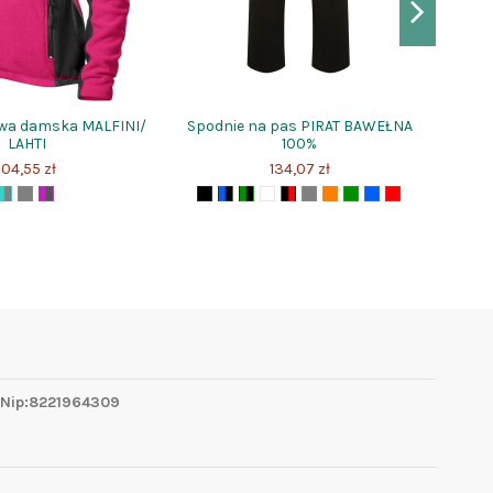
owa damska MALFINI/
Spodnie na pas PIRAT BAWEŁNA
LAHTI
100%
104,55 zł
134,07 zł
 Nip:8221964309
1