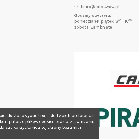
biuro@pirat.waw.pl
Godziny otwarcia:
00
00
poniedziałek-piątek: 8
- 16
sobota: Zamknięte
iej dostosowywać treści do Twoich preferencji.
 komputerze plików cookies oraz przetwarzaniu
lsze korzystanie z tej strony bez zmian