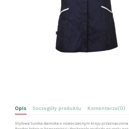
Opis
Szczegóły produktu
Komentarze
(0)
Stylowa tunika damska o nowoczesnym kroju przeznaczona do 
Bardzo łatwa w konserwacji i doskonale wygląda po wielu pra