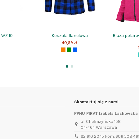
 WZ 10
Koszula flanelowa
Bluza polar
ł
40,59 zł
Skontaktuj się z nami
PPHU PIRAT Izabela Laskowska
ul. Chełmżyńska 158
04-464 Warszawa
22 610 20 15 kom. 606 503 46