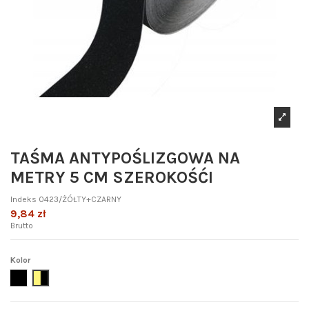
TAŚMA ANTYPOŚLIZGOWA NA
METRY 5 CM SZEROKOŚĆI
Indeks
0423/ŻÓŁTY+CZARNY
9,84 zł
Brutto
Kolor
czarny
żółty+czarny