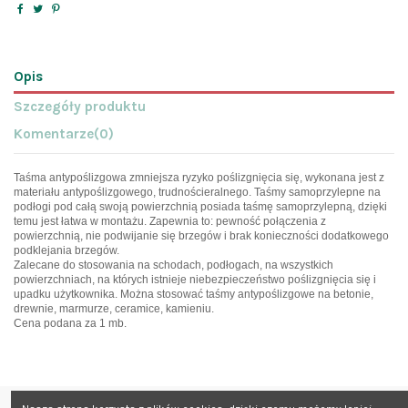
Opis
Szczegóły produktu
Komentarze
(0)
Taśma antypoślizgowa zmniejsza ryzyko poślizgnięcia się, wykonana jest z
materiału antypoślizgowego, trudnościeralnego. Taśmy samoprzylepne na
podłogi pod całą swoją powierzchnią posiada taśmę samoprzylepną, dzięki
temu jest łatwa w montażu. Zapewnia to: pewność połączenia z
powierzchnią, nie podwijanie się brzegów i brak konieczności dodatkowego
podklejania brzegów.
Zalecane do stosowania na schodach, podłogach, na wszystkich
powierzchniach, na których istnieje niebezpieczeństwo poślizgnięcia się i
upadku użytkownika. Można stosować taśmy antypoślizgowe na betonie,
drewnie, marmurze, ceramice, kamieniu.
Cena podana za 1 mb.