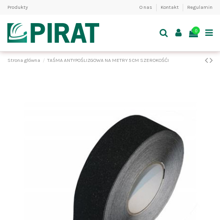
Produkty
O nas
Kontakt
Regulamin
0
Strona główna
TAŚMA ANTYPOŚLIZGOWA NA METRY 5 CM SZEROKOŚĆI