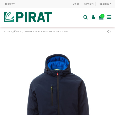
Produkty
O nas
Kontakt
Regulamin
0
Strona główna
KURTKA ROBOCZA SOFT PAYPER GALE