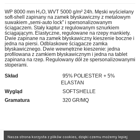
WP 8000 mm H₂O, WVT 5000 g/m² 24h. Męski wyściełany
soft-shell zapinany na zamek błyskawiczny z metalowym
suwakiem „semi-auto lock” i spersonalizowanym
ściągaczem. Stały kaptur z regulowanym sznurkiem
ściągającym. Elastyczne, regulowane na rzepy mankiety.
Dwie zapinane na zamek błyskawiczny kieszenie boczne i
jedna na piersi. Odblaskowe ściągacze zamka
błyskawicznego. Dwie wewnętrzne kieszenie: jedna
profilowana z zamkiem błyskawicznym i jedna na tablet
zapinana na rzep. Regulowany dół ze spersonalizowanymi
stoperami.
Skład
95% POLIESTER + 5%
ELASTAN
Wygląd
SOFTSHELLE
Gramatura
320 GR/MQ
Nasza strona korzysta z plików cookies, dzięki czemu możemy lepiej