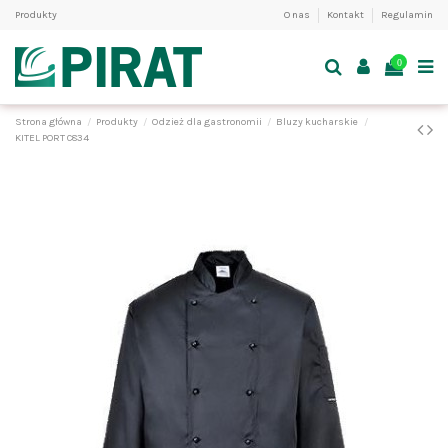
Produkty
O nas
Kontakt
Regulamin
0
Strona główna
Produkty
Odzież dla gastronomii
Bluzy kucharskie
KITEL PORT C834