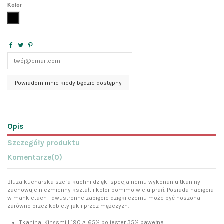
Kolor
czarny
Opis
Szczegóły produktu
Komentarze
(0)
Bluza kucharska szefa kuchni dzięki specjalnemu wykonaniu tkaniny
zachowuje niezmienny kształt i kolor pomimo wielu prań. Posiada nacięcia
w mankietach i dwustronne zapięcie dzięki czemu może być noszona
zarówno przez kobiety jak i przez mężczyzn.
Tkanina Kingsmill 190 g. 65% poliester 35% bawełna