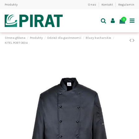
Produkty
O nas
Kontakt
Regulamin
0
Strona główna
Produkty
Odzież dla gastronomii
Bluzy kucharskie
KITEL PORT C834