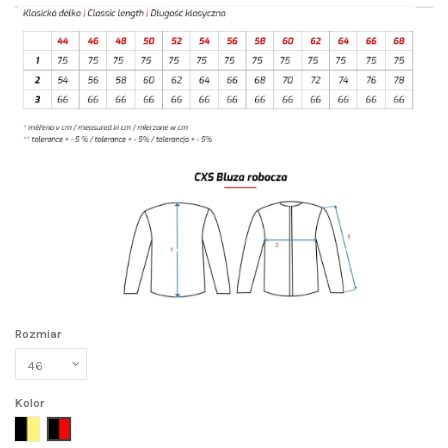
Rozmiar
Kolor
czarny+żółty
czarny+czerwony