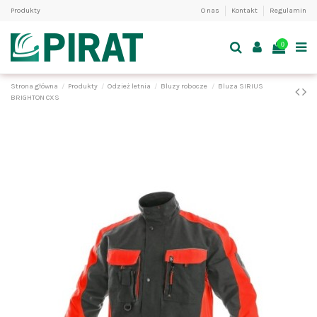
Produkty
O nas
Kontakt
Regulamin
0
Strona główna
Produkty
Odzież letnia
Bluzy robocze
Bluza SIRIUS
BRIGHTON CXS