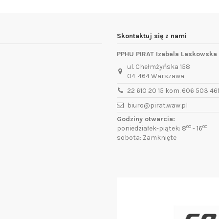
Skontaktuj się z nami
PPHU PIRAT Izabela Laskowska
ul. Chełmżyńska 158
04-464 Warszawa
22 610 20 15 kom. 606 503 46
biuro@pirat.waw.pl
Godziny otwarcia:
00
00
poniedziałek-piątek: 8
- 16
sobota: Zamknięte