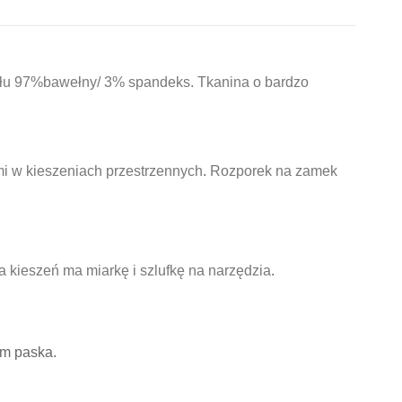
iału 97%bawełny/ 3% spandeks. Tkanina o bardzo
i w kieszeniach przestrzennych
.
Rozporek na zamek
a kieszeń ma miarkę i szlufkę na narzędzia
.
em paska.