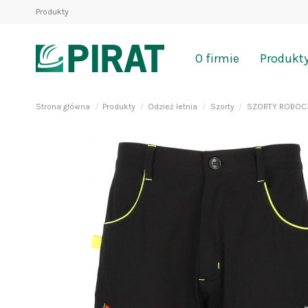
Produkty
O firmie
Produkt
Strona główna
Produkty
Odzież letnia
Szorty
SZORTY ROBOCZ