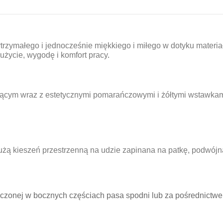
ytrzymałego i jednocześnie miękkiego i miłego w dotyku mater
życie, wygodę i komfort pracy
.
ącym wraz z estetycznymi pomarańczowymi i żółtymi wstawkam
dużą kieszeń przestrzenną na udzie zapinana na patkę, podwójn
czonej w bocznych częściach pasa spodni lub za pośrednictw