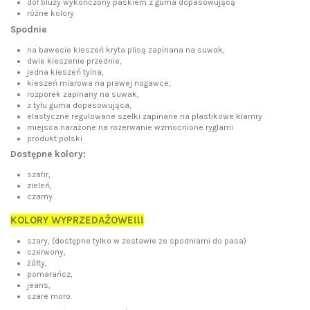
dół bluzy wykończony paskiem z guma dopasowującą
różne kolory
Spodnie
na bawecie kieszeń kryta plisą zapinana na suwak,
dwie kieszenie przednie,
jedna kieszeń tylna,
kieszeń miarowa na prawej nogawce,
rozporek zapinany na suwak,
z tyłu guma dopasowująca,
elastyczne regulowane szelki zapinane na plastikowe klamry
miejsca narażone na rozerwanie wzmocnione ryglami
produkt polski
Dostępne kolory:
szafir,
zieleń,
czarny
KOLORY WYPRZEDAŻOWE!!!
szary, (dostępne tylko w zestawie ze spodniami do pasa)
czerwony,
żółty,
pomarańcz,
jeans,
szare moro.