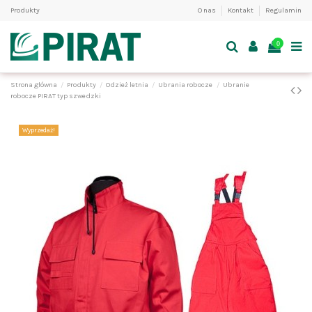
Produkty
O nas
Kontakt
Regulamin
0
Strona główna
Produkty
Odzież letnia
Ubrania robocze
Ubranie
robocze PIRAT typ szwedzki
Wyprzedaż!