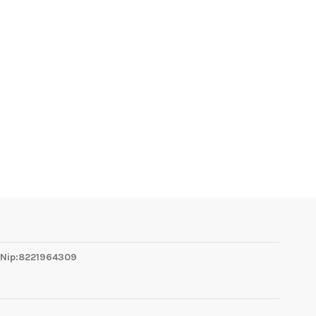
 Nip:8221964309
1