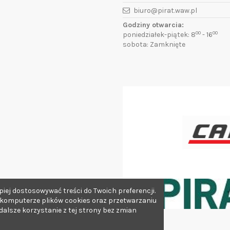
biuro@pirat.waw.pl
Godziny otwarcia:
00
00
poniedziałek-piątek: 8
- 16
sobota: Zamknięte
iej dostosowywać treści do Twoich preferencji.
 komputerze plików cookies oraz przetwarzaniu
lsze korzystanie z tej strony bez zmian