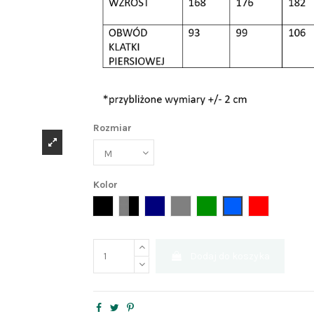
Rozmiar
Kolor
czarny
szary+czarny
granat
szary
zielony
niebieski
czerwony
Dodaj do koszyka