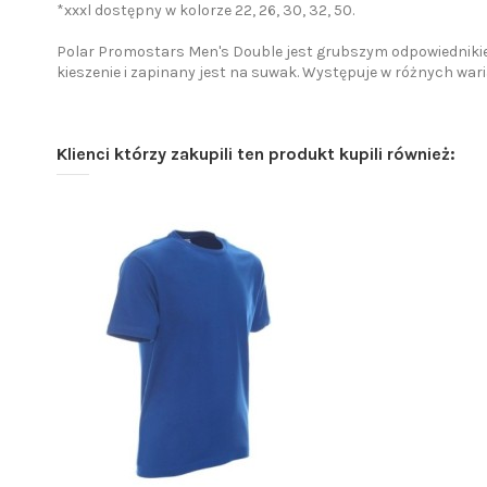
*xxxl dostępny w kolorze 22, 26, 30, 32, 50.
Polar Promostars Men's Double jest grubszym odpowiednikiem 
kieszenie i zapinany jest na suwak. Występuje w różnych wa
Klienci którzy zakupili ten produkt kupili również: