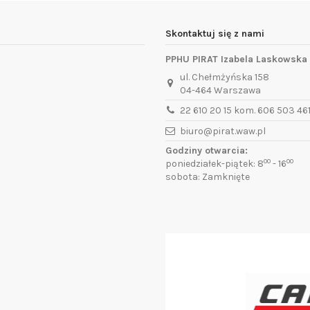
Skontaktuj się z nami
PPHU PIRAT Izabela Laskowska
ul. Chełmżyńska 158
04-464 Warszawa
22 610 20 15 kom. 606 503 46
biuro@pirat.waw.pl
Godziny otwarcia:
00
00
poniedziałek-piątek: 8
- 16
sobota: Zamknięte