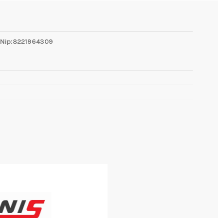
 Nip:8221964309
1