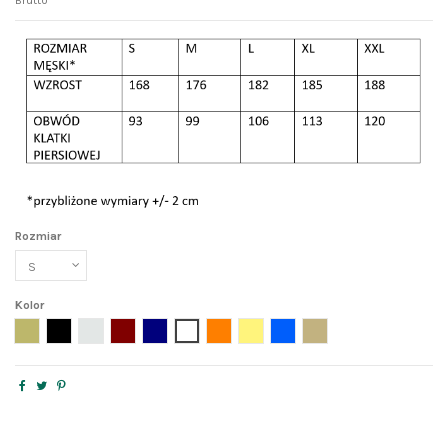
Brutto
Rozmiar
Kolor
zielonykhaki
czarny
szaryjasny
bordo
granat
biały
pomarańcz
żółty
niebieski
beż