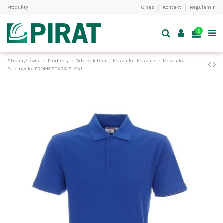
Produkty
O nas
Kontakt
Regulamin
0
Strona główna
Produkty
Odzież letnia
Koszulki i Koszule
Koszulka
Polo męska PROMOSTARS S-XXL