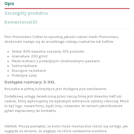
Opis
Szczegóły produktu
Komentarze
(0)
Polo Promostars Cotton to wysokiej jakości odzież marki Promostars,
doskonale nadaje się do wszelkiego rodzaju nadruków lub haftów.
Skład: 90% bawełna czesana, 10% poliester
Gramatura: 200 g/m2
Płaski kołnierz z podwójnymi strukturalnymi paskami
Taśma twillowa
Rozcięcie na bokach
Podwójne szwy
Dostępne rozmiary: S-XXL
Koszulka w pełnej kolorystyce jest dostępna pod zamówienie.
Dodatkową usługą świadczoną przez naszą firmę jest dowolny haft lub
nadruk, który wykonujemy na wybranym elemencie odzieży roboczej. Może
to być logo, nazwa firmy, bądź imię i nazwisko. W ramach jakichkolwiek
pytań zapraszamy do kontaktu.
UWAGA: Proszę pamiętać, że kolor może nieznacznie różnić się od tego, jak
wygląda na ekranie, ze względu na różne ustawienia monitora.