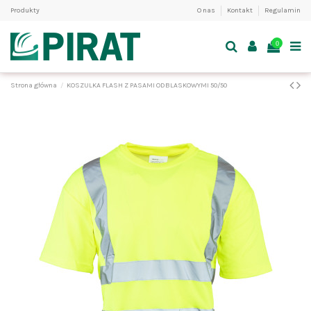
Produkty
O nas
Kontakt
Regulamin
0
Strona główna
KOSZULKA FLASH Z PASAMI ODBLASKOWYMI 50/50