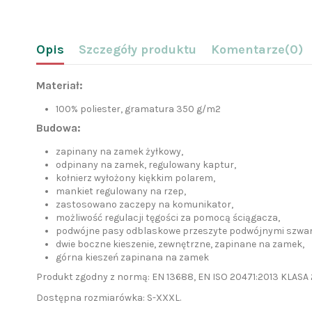
Opis
Szczegóły produktu
Komentarze
(0)
Materiał:
100% poliester, gramatura 350 g/m2
Budowa:
zapinany na zamek żyłkowy,
odpinany na zamek, regulowany kaptur,
kołnierz wyłożony kiękkim polarem,
mankiet regulowany na rzep,
zastosowano zaczepy na komunikator,
możliwość regulacji tęgości za pomocą ściągacza,
podwójne pasy odblaskowe przeszyte podwójnymi szwa
dwie boczne kieszenie, zewnętrzne, zapinane na zamek,
górna kieszeń zapinana na zamek
Produkt zgodny z normą: EN 13688, EN ISO 20471:2013 KLASA 
Dostępna rozmiarówka: S-XXXL.