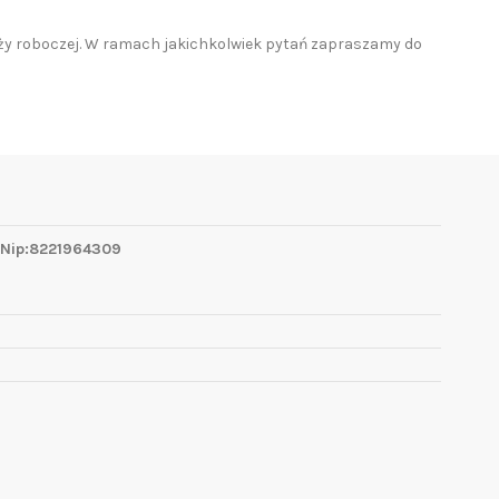
ży roboczej. W ramach jakichkolwiek pytań zapraszamy do
 Nip:8221964309
1