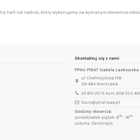
lny haft lub nadruk, który wykonujemy na wybranym elemencie odzie
Skontaktuj się z nami
PPHU PIRAT Izabela Laskowska
ul. Chełmżyńska 158
04-464 Warszawa
22 610 20 15 kom. 606 503 46
biuro@pirat.waw.pl
Godziny otwarcia:
00
00
poniedziałek-piątek: 8
- 16
sobota: Zamknięte