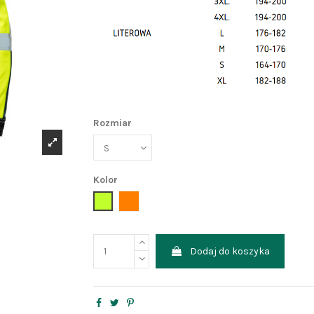
Rozmiar
Kolor
seledyn+żółtyodblask
pomarańcz
Dodaj do koszyka