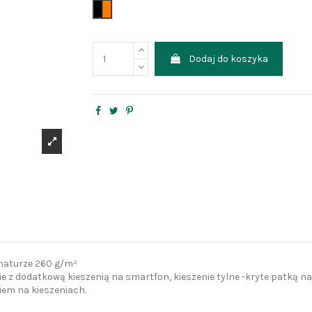
czarny+pomarańcz
Dodaj do koszyka
maturze 260 g/m²
 z dodatkową kieszenią na smartfon, kieszenie tylne -kryte patką na 
iem na kieszeniach.