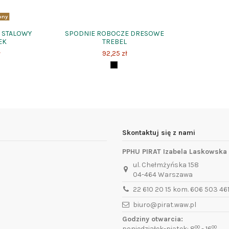
pny
1 STALOWY
SPODNIE ROBOCZE DRESOWE
EK
TREBEL
ł
92,25 zł
Skontaktuj się z nami
PPHU PIRAT Izabela Laskowska
ul. Chełmżyńska 158
04-464 Warszawa
22 610 20 15 kom. 606 503 46
biuro@pirat.waw.pl
Godziny otwarcia:
00
00
poniedziałek-piątek: 8
- 16