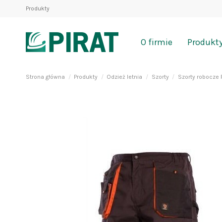
Produkty
O firmie
Produkt
Strona główna
Produkty
Odzież letnia
Szorty
Szorty robocz