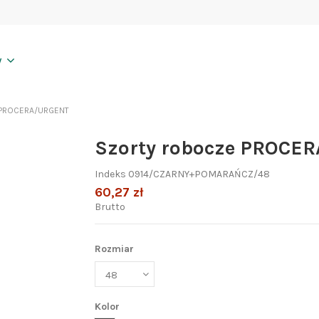
y
e PROCERA/URGENT
Szorty robocze PROCE
Indeks
0914/CZARNY+POMARAŃCZ/48
60,27 zł
Brutto
Rozmiar
Kolor