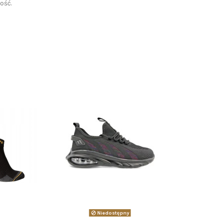
ość.
Niedostępny