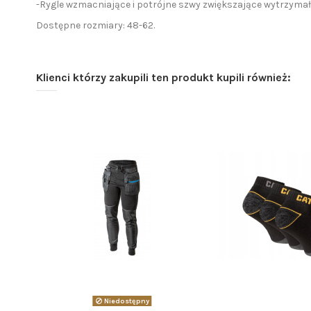
-Rygle wzmacniające i potrójne szwy zwiększające wytrzymał
Dostępne rozmiary: 48-62.
Klienci którzy zakupili ten produkt kupili również:
Niedostępny